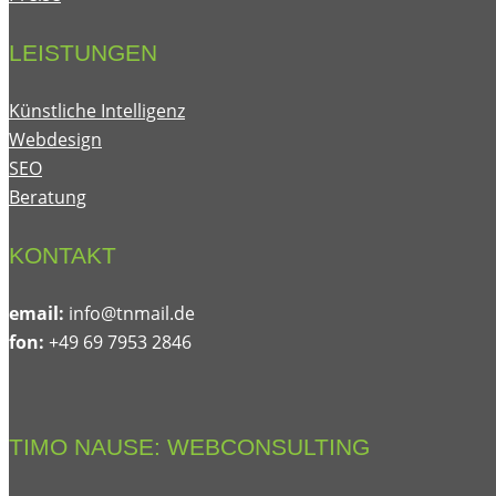
LEISTUNGEN
Künstliche Intelligenz
Webdesign
SEO
Beratung
KONTAKT
email:
@ofni
ed.liamnt
fon:
+49 69 7953 2846
TIMO NAUSE: WEBCONSULTING