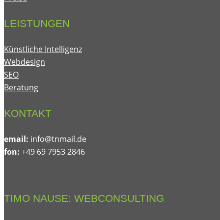
LEISTUNGEN
Künstliche Intelligenz
Webdesign
SEO
Beratung
KONTAKT
email:
@ofni
ed.liamnt
fon:
+49 69 7953 2846
TIMO NAUSE: WEBCONSULTING