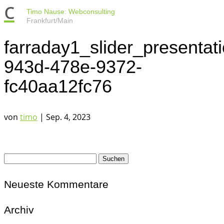
c
Timo Nause: Webconsulting
Frankfurt/Main
farraday1_slider_presentat
943d-478e-9372-
fc40aa12fc76
von
timo
|
Sep. 4, 2023
Suchen
nach:
Neueste Kommentare
Archiv